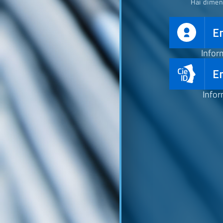
Hai dimen
E
Infor
En
Infor